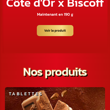
Côte d'Or x Biscoff
M
aintenant en 190 g
Voir le produit
Nos produits
TABLETTES