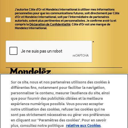
J'autorise Côte d'Or et Mondelez International à utiliser mes informations
personnelles pour que les communications futures, soit directement par Côte
d'Or et Mondelez International, soit par l'intermédiaire de partenaires
autorisés, soient plus pertinentes et personnalisées. Je confirme avoir lu et
compris la
Déclaration de Confidentialité
. Côte d'Or est une marque de
Mondelez International.
*
Produits
Recettes
Sur ce site, nous et nos partenaires utilisons des cookies à
différentes fins, notamment pour faciliter la navigation,
Tablettes
personnaliser le contenu, mesurer l'audience du site, ainsi
Recettes originales
Pralines
Recettes d'été
que pour fournir des publicités ciblées et la meilleure
Chokotoff
Recettes d'hiver
expérience numérique possible. Vous pouvez accepter
Bâtons
Saisonniers
notre utilisation des cookies, refuser les cookies qui ne
Autres chocolats
sont pas strictement nécessaires ou gérer vos préférences
en cliquant sur "Paramètres des cookies". Pour en savoir
plus, consultez notre politique
relative aux Cookies
.